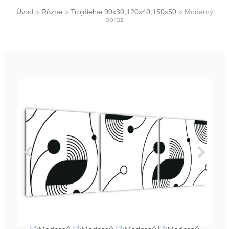
Úvod
»
Rôzne
»
Trojdielne 90x30,120x40,150x50
»
Moderný
obraz