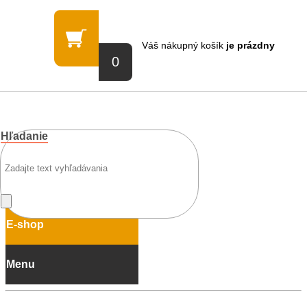
Váš nákupný košík
je prázdny
0
Prihlásenie
Nová registrácia
Hľadanie
E-shop
Menu