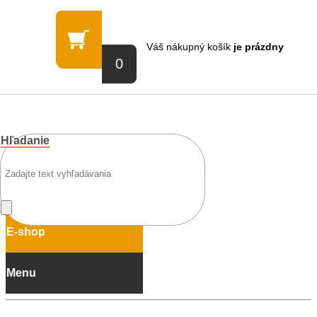
Váš nákupný košík
je prázdny
0
Prihlásenie
Nová registrácia
Hľadanie
E-shop
Menu