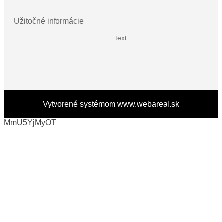
Užitočné informácie
text
Vytvorené systémom
www.webareal.sk
MmU5YjMyOT